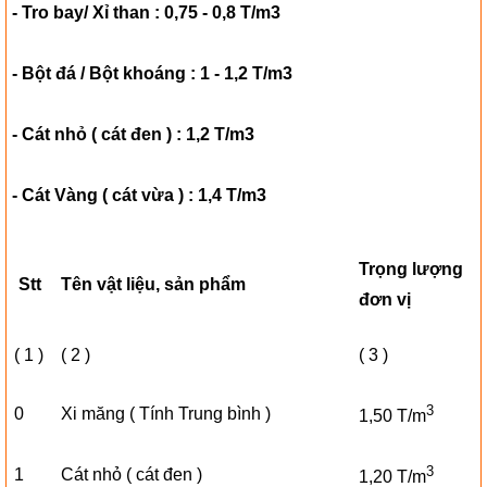
- Tro bay/ Xỉ than : 0,75 - 0,8 T/m3
- Bột đá / Bột khoáng : 1 - 1,2 T/m3
- Cát nhỏ ( cát đen ) : 1,2 T/m3
- Cát Vàng ( cát vừa ) : 1,4 T/m3
Trọng lượng
Stt
Tên vật liệu, sản phẩm
đơn vị
( 1 )
( 2 )
( 3 )
3
0
Xi măng ( Tính Trung bình )
1,50 T/m
3
1
Cát nhỏ ( cát đen )
1,20 T/m