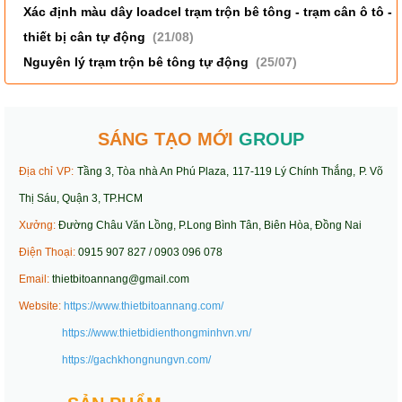
Xác định màu dây loadcel trạm trộn bê tông - trạm cân ô tô -
thiết bị cân tự động
(21/08)
Nguyên lý trạm trộn bê tông tự động
(25/07)
SÁNG TẠO MỚI
GROUP
Địa chỉ VP:
Tầng 3, Tòa nhà An Phú Plaza, 117-119 Lý Chính Thắng, P. Võ
Thị Sáu, Quận 3, TP.HCM
Xưởng:
Đường Châu Văn Lồng, P.Long Bình Tân, Biên Hòa, Đồng Nai
Điện Thoại:
0915 907 827 / 0903 096 078
Email:
thietbitoannang@gmail.com
Website:
https://www.thietbitoannang.com/
https://www.thietbidienthongminhvn.vn/
https://gachkhongnungvn.com/