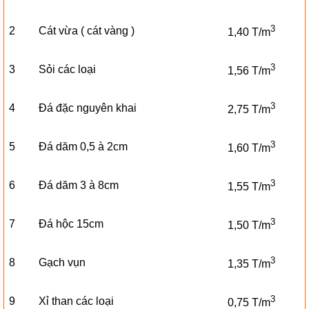
3
2
Cát vừa ( cát vàng )
1,40 T/m
3
3
Sỏi các loại
1,56 T/m
3
4
Đá đặc nguyên khai
2,75 T/m
3
5
Đá dăm 0,5 à 2cm
1,60 T/m
3
6
Đá dăm 3 à 8cm
1,55 T/m
3
7
Đá hộc 15cm
1,50 T/m
3
8
Gạch vụn
1,35 T/m
3
9
Xỉ than các loại
0,75 T/m