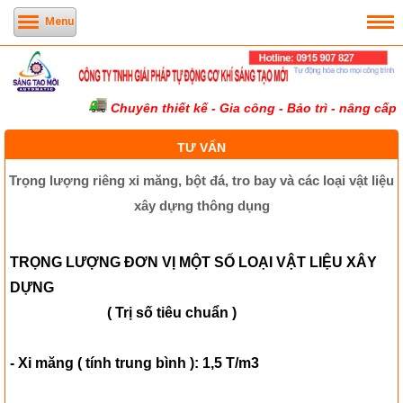
Menu
Chuyên thiết kế - Gia công - Bảo trì - nâng cấp h
TƯ VẤN
Trọng lượng riêng xi măng, bột đá, tro bay và các loại vật liệu
xây dựng thông dụng
TRỌNG LƯỢNG ĐƠN VỊ MỘT SỐ LOẠI VẬT LIỆU XÂY
DỰNG
( Trị số tiêu chuẩn )
- Xi măng ( tính trung bình ): 1,5 T/m3