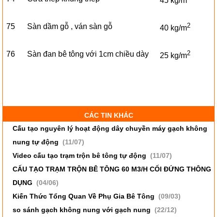
45 kg/m
2
75
Sàn dầm gỗ , ván sàn gỗ
40 kg/m
2
76
Sàn đan bê tông với 1cm chiều dày
25 kg/m
CÁC TIN KHÁC
Cấu tạo nguyên lý hoạt động dây chuyền máy gạch không
nung tự động
(11/07)
Video cấu tạo trạm trộn bê tông tự động
(11/07)
CẤU TẠO TRẠM TRỘN BÊ TÔNG 60 M3/H CỐI ĐỨNG THÔNG
DỤNG
(04/06)
Kiến Thức Tổng Quan Về Phụ Gia Bê Tông
(09/03)
so sánh gạch không nung với gạch nung
(22/12)