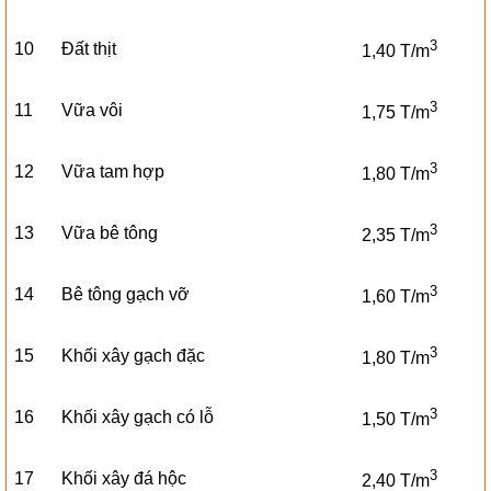
3
10
Đất thịt
1,40 T/m
3
11
Vữa vôi
1,75 T/m
3
12
Vữa tam hợp
1,80 T/m
3
13
Vữa bê tông
2,35 T/m
3
14
Bê tông gạch vỡ
1,60 T/m
3
15
Khối xây gạch đặc
1,80 T/m
3
16
Khối xây gạch có lỗ
1,50 T/m
3
17
Khối xây đá hộc
2,40 T/m