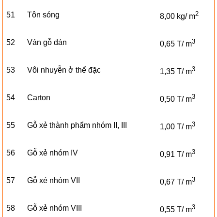
2
51
Tôn sóng
8,00 kg/ m
3
52
Ván gỗ dán
0,65 T/ m
3
53
Vôi nhuyễn ở thể đặc
1,35 T/ m
3
54
Carton
0,50 T/ m
3
55
Gỗ xẻ thành phẩm nhóm II, III
1,00 T/ m
3
56
Gỗ xẻ nhóm IV
0,91 T/ m
3
57
Gỗ xẻ nhóm VII
0,67 T/ m
3
58
Gỗ xẻ nhóm VIII
0,55 T/ m