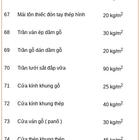
2
67
Mái tôn thiếc đòn tay thép hình
20 kg/m
2
68
Trần ván ép dầm gỗ
30 kg/m
2
69
Trần gỗ dán dầm gỗ
20 kg/m
2
70
Trần lưới sắt đắp vữa
90 kg/m
2
71
Cửa kính khung gỗ
25 kg/m
2
72
Cửa kính khung thép
40 kg/m
2
73
Cửa ván gỗ ( panô )
30 kg/m
2
74
Cửa thép khung thép