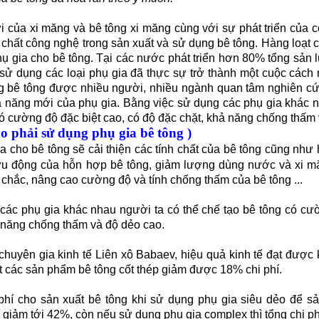
i của xi măng và bê tông xi măng cùng với sự phát triển của 
h chất công nghệ trong sản xuất và sử dụng bê tông. Hàng loạt
ụ gia cho bê tông. Tại các nước phát triển hơn 80% tổng sản 
 sử dụng các loại phụ gia đã thực sự trở thành một cuộc cách 
g bê tông được nhiều người, nhiều ngành quan tâm nghiên c
 năng mới của phụ gia. Bằng việc sử dụng các phụ gia khác n
có cường độ đặc biệt cao, có độ đặc chặt, khả năng chống thấm
o phải sử dụng phụ gia bê tông )
a cho bê tông sẽ cải thiện các tính chất của bê tông cũng như
lưu động của hỗn hợp bê tông, giảm lượng dùng nước và xi mă
n chắc, nâng cao cường độ và tính chống thấm của bê tông ...
các phụ gia khác nhau người ta có thể chế tạo bê tông có cườ
ả năng chống thấm và độ dẻo cao.
chuyên gia kinh tế Liên xô Babaev, hiệu quả kinh tế đạt được 
t các sản phẩm bê tông cốt thép giảm được 18% chi phí.
phí cho sản xuất bê tông khi sử dụng phụ gia siêu dẻo để s
 giảm tới 42%, còn nếu sử dụng phụ gia complex thì tổng chi ph