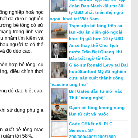
đoàn Đan Mạch đầu tư 30
công nghiệp hoá học
tỷ USD phát triển điện gió
 chất đã được nghiên
ngoài khơi tại Việt Nam
lượng bê tông có sử
Trạm trộn bê tông trên sà
mạng trong lĩnh vực
lan -dự án điện gió ngoài
ứu nhằm tìm kiếm và
khơi trị giá hơn 10 tỷ USD
hau người ta có thể
Ai sẽ thay thế Chủ Tịch
 và độ dẻo cao.
nước Trần Đại Quang khi
Bác bất ngờ từ trần.
 hỗn hợp bê tông, cụ
Giáo sư Ronald Levy tại Đại
ng, điều chỉnh thời
học Stanford Mỹ đã nghiên
cứu, sản xuất thành công
“vaccine ung thư”
ng độ đặc biệt cao,
Bill Gates đầu tư mới vào
Thịt "công nghệ"
Gạch bê tông không nung
khi sử dụng phụ gia
làm từ cát và nước
Code C# kết nối PLC
ản xuất bê tông mac
Siemens S7
í giảm tới 58%.
200/300/400/1200/1500