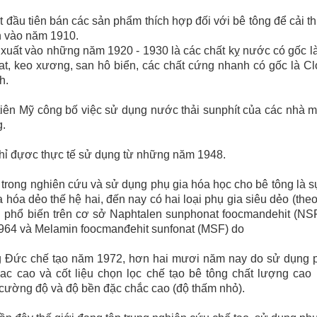
đầu tiên bán các sản phẩm thích hợp đối với bê tông để cải thi
n vào năm 1910.
uất vào những năm 1920 - 1930 là các chất kỵ nước có gốc l
at, keo xương, san hô biển, các chất cứng nhanh có gốc là Clo
h.
iên Mỹ công bố việc sử dụng nước thải sunphít của các nhà m
g.
chỉ đựơc thực tế sử dụng từ những năm 1948.
trong nghiên cứu và sử dụng phụ gia hóa học cho bê tông là s
ia hóa dẻo thế hệ hai, đến nay có hai loại phụ gia siêu dẻo (t
 phổ biến trên cơ sở Naphtalen sunphonat foocmandehit (NSF
964 và Melamin foocmanđehit sunfonat (MSF) do
g Đức chế tạo năm 1972, hơn hai mươi năm nay do sử dụng ph
ac cao và cốt liệu chọn lọc chế tạo bê tông chất lượng cao
 cường độ và độ bền đặc chắc cao (độ thấm nhỏ).