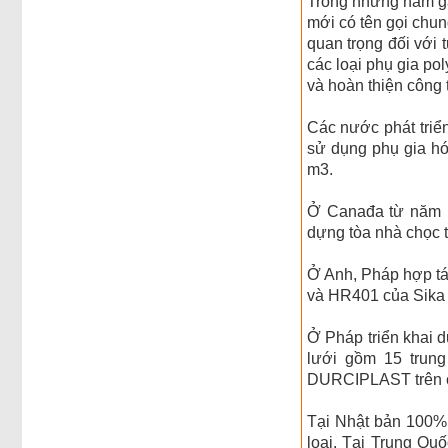
Trong những năm gần
mới có tên gọi chu
quan trọng đối với 
các loại phụ gia po
và hoàn thiện công 
Các nước phát triể
sử dụng phụ gia hóa
m3.
Ở Canađa từ năm 1
dựng tòa nhà chọc 
Ở Anh, Pháp hợp t
và HR401 của Sika 
Ở Pháp triển khai 
lưới gồm 15 trung
DURCIPLAST trên 
Tại Nhật bản 100%
loại. Tại Trung Qu