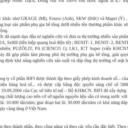
ghiệp Nhơn Trạch, Đồng Nai với 100% vốn nước ngoài là 4,7 tr
ty khác như GRAGE (Mĩ), Fosroc (Anh), SKW (Đức) và Mapei (Ý) … 
g loạt sản phẩm phụ gia bê tông dưới nhiều tên thương phẩm khác nh
động.
c đã mạnh dạn đầu tư nghiên cứu và đưa ra thị trường nhiều sản phẩ
, Selfill (liên hiệp quang hoá điện tử) ; BENIT- 1, BENIT- 2, BEN
 tự nhiên; PUZÔLIT, PA (CIENCO 1); LK1, ICT Super (viện KHCNX
y đã góp phần làm phong phú thị trường phụ gia bê tông, giải quy
ng định khả năng nghiên cứu sản xuất và đáp ứng thị trường về mặt 
ng ty cổ phần BIFI được thành lập theo giấy phép kinh doanh số... 
iệu hàng hoá số... và được cấp bằng độc quyền sáng chế số 5888
9.09.2006 của Cục sở hữu trí tuệ – Bộ KH&CN. BIFI đã xây dựng h
ng chất lượng cao trên cở sở nguồn nguyên liệu sẵn có trong nước với c
là: 10.000 tấn/năm; giai đoạn hai là: 30.000 tấn/năm có khả năng đ
gày càng tăng ở Việt Nam.
i theo thành phần, theo công năng và theo các yêu cầu đặc biệt. Theo 