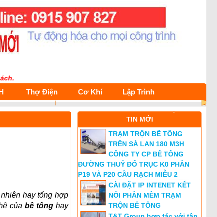
H
Thợ Điện
Cơ Khí
Lập Trình
TIN MỚI
TRẠM TRỘN BÊ TÔNG
TRÊN SÀ LAN 180 M3H
CÔNG TY CP BÊ TÔNG
ĐƯỜNG THUỶ ĐỔ TRỤC K0 PHẦN
P19 VÀ P20 CẦU RẠCH MIỄU 2
CÀI ĐẶT IP INTENET KẾT
 nhiên hay tổng hợp
NỐI PHẦN MỀM TRẠM
ghệ của
bê tông
hay
TRỘN BÊ TÔNG
T&T Group hợp tác với tập