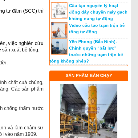
Cấu tạo nguyên lý hoạt
ng tự đầm (SCC) thì
động dây chuyền máy gạch
không nung tự động
Video cấu tạo trạm trộn bê
tông tự động
Yên Phong (Bắc Ninh):
rên, việc nghiên cứu
Chính quyền “bất lực”
ệ sản xuất bê tông.
trước những trạm trộn bê
tông không phép?
đời.
SẢN PHẨM BÁN CHẠY
ính chất cuả chúng,
clăng. Các sản phẩm
tính chống thấm nước
anh và làm chậm sự
tới vào năm 1909.