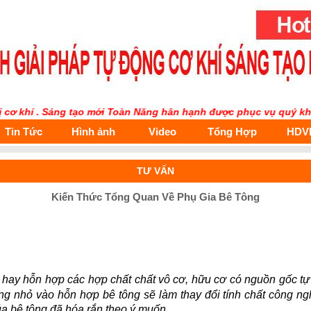
khí . Sáng tạo mới Toàn Năng hân hạnh được phục vụ quý khách.
Tin Tức
Hình ảnh
Video
Tổng Hợp
HDV
TƯ VẤN
Kiến Thức Tổng Quan Về Phụ Gia Bê Tông
hay hỗn hợp các hợp chất chất vô cơ, hữu cơ có nguồn gốc tự
ng nhỏ vào hỗn hợp bê tông sẽ làm thay đổi tính chất công n
ủa bê tông đã hóa rắn theo ý muốn.