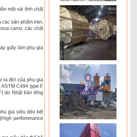
ện một vài tính chất
à các sản phẩm mịn,
rua canxi, các chất
áy giấy làm phụ gia
ự ra đời của phụ gia
heo ASTM C494 type F
) do Nhật bản tổng
ụ gia siêu dẻo kết
 (High perfommance