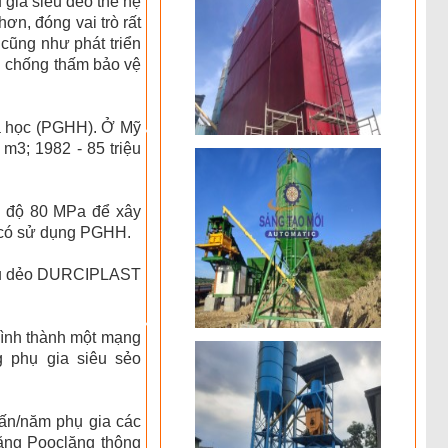
 gia siêu dẻo thế hệ
n, đóng vai trò rất
 cũng như phát triển
ệu chống thấm bảo vệ
oá học (PGHH). Ở Mỹ
 m3; 1982 - 85 triệu
g độ 80 MPa để xây
y có sử dụng PGHH.
iêu dẻo DURCIPLAST
hình thành một mạng
g phụ gia siêu sẻo
ấn/năm phụ gia các
măng Pooclăng thông