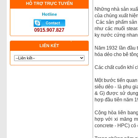
HỖ TRỢ TRỰC TUYẾN
Những nhà sản xuất 
Hotline
của chúng xuất hiệ
Các sản phẩm sản x
như các muối stear
0915.907.827
kỵ nước cứng nhan
LIÊN KẾT
Năm 1932 lần đầu t
hóa dẻo cho bê tôn
Các chất cuốn khí 
Một bước tiến quan 
siêu dẻo - là phụ g
& G) được sử dụng
hợp đầu tiên năm 1
Cộng hòa liên ban
hợp với xi măng m
concrete - HPC) có