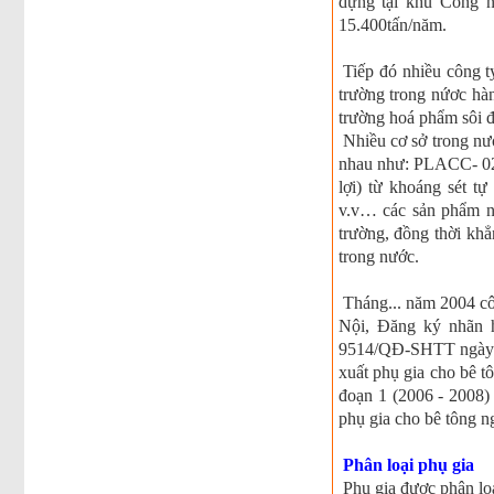
dựng tại khu Công n
15.400tấn/năm.
Tiếp đó nhiều công 
trường trong nứơc hàn
trường hoá phẩm sôi 
Nhiều cơ sở trong nướ
nhau như: PLACC- 02A
lợi) từ khoáng sét
v.v… các sản phẩm nà
trường, đồng thời khẳ
trong nước.
Tháng... năm 2004 cô
Nội, Đăng ký nhãn h
9514/QĐ-SHTT ngày 1
xuất phụ gia cho bê tô
đoạn 1 (2006 - 2008) 
phụ gia cho bê tông n
Phân loại phụ gia
Phụ gia được phân loạ