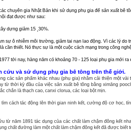
các chuyên gia Nhật Bản khi sử dụng phụ gia để sản xuất bê tô
 hội đạt được như sau:
 xây dựng giảm 15 ¸30%.
ảm sự ô nhiễm môi trường, giảm tai nạn lao động. Vì các lý do t
là cần thiết. Nó thực sự là một cuộc cách mạng trong công ngh
977 tới nay, hàng năm có khoảng 70 - 125 loại phụ gia mới ra 
 cứu và sử dụng phụ gia bê tông trên thế giới.
ng các sản phẩm khác nhau (phụ gia) nhằm cải thiện một vài t
y từ thời kỳ đầu của việc sản xuất bê tông bằng ximăng poo
c chắn là thạch cao, canxi clorua, các loại bột mịn.
 tìm cách tác động lên thời gian ninh kết, cường độ cơ học, 
cứu từ năm 1891 tác dụng của các chất làm chậm đông kết nh
dụng chất đường làm một chất làm chậm đông kết đã được biết 