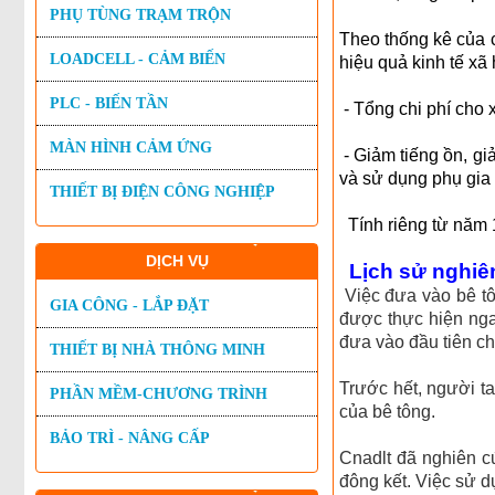
PHỤ TÙNG TRẠM TRỘN
Theo thống kê của 
LOADCELL - CẢM BIẾN
hiệu quả kinh tế xã
PLC - BIẾN TẦN
- Tổng chi phí cho
MÀN HÌNH CẢM ỨNG
- Giảm tiếng ồn, gi
và sử dụng phụ gia 
THIẾT BỊ ĐIỆN CÔNG NGHIỆP
Tính riêng từ năm 1
DỊCH VỤ
Lịch sử nghiên
Việc đưa vào bê tô
GIA CÔNG - LẮP ĐẶT
được thực hiện nga
đưa vào đầu tiên chắ
THIẾT BỊ NHÀ THÔNG MINH
Trước hết, người ta
PHẦN MỀM-CHƯƠNG TRÌNH
của bê tông.
BẢO TRÌ - NÂNG CẤP
Cnadlt đã nghiên 
đông kết. Việc sử 