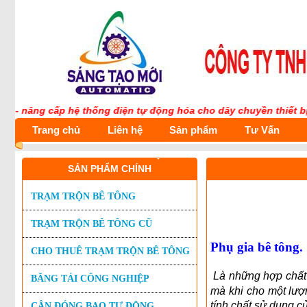
 nâng cấp hệ thống điện tự động hóa cho dây chuyền thiết bị cơ 
Trang chủ
Liên hệ
Sản phẩm
Tư Vấn
SẢN PHẨM CHÍNH
TRẠM TRỘN BÊ TÔNG
TRẠM TRỘN BÊ TÔNG CŨ
Ph
ụ gia b
ê t
ông.
CHO THUÊ TRẠM TRỘN BÊ TÔNG
Là những hợp chất 
BĂNG TẢI CÔNG NGHIỆP
mà khi cho một lượ
tính chất sử dụng c
CÂN ĐÓNG BAO TỰ ĐỘNG