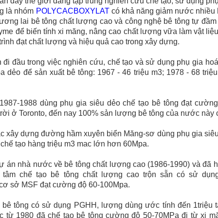
 đây thế giới đang tập trung nghiên cứu chế tạo, sử dụng phụ
ng là nhóm
POLYCACBOXYLAT
có khả năng giảm nước nhiều hơ
tương lai bê tông chất lượng cao và công nghệ bê tông tự đầm
lyme để biến tính xi măng, nâng cao chất lượng vữa làm vật li
trình đạt chất lượng và hiệu quả cao trong xây dựng.
n đi đầu trong việc nghiên cứu, chế tạo và sử dụng phụ gia h
 dẻo để sản xuất bê tông: 1967 - 46 triệu m3; 1978 - 68 triệu
987-1988 dùng phụ gia siêu dẻo chế tạo bê tông đạt cườn
trời ở Toronto, đến nay 100% sản lượng bê tông của nước nà
ác xây dựng đường hầm xuyên biển Măng-sơ dùng phụ gia s
chế tạo hàng triệu m3 mac lớn hơn 60Mpa.
dự án nhà nước về bê tông chất lượng cao (1986-1990) và đã 
 tâm chế tạo bê tông chất lượng cao trộn sẵn có sử dụn
cơ sở MSF đạt cường độ 60-100Mpa.
 bê tông có sử dụng PGHH, lượng dùng ước tính đến 1triệu t
ốc từ 1980 đã chế tạo bê tông cường độ 50-70MPa đi từ xi 