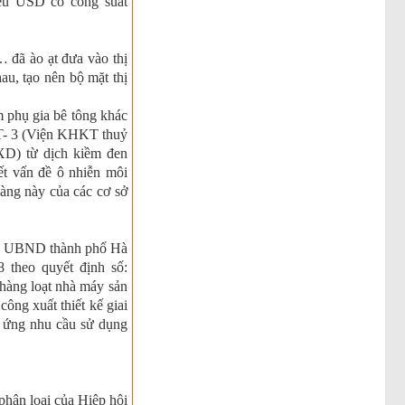
iệu USD có công suất
đã ào ạt đưa vào thị
au, tạo nên bộ mặt thị
m phụ gia bê tông khác
IT- 3 (Viện KHKT thuỷ
D) từ dịch kiềm đen
ết vấn đề ô nhiễn môi
hàng này của các cơ sở
của UBND thành phố Hà
 theo quyết định số:
àng loạt nhà máy sản
ông xuất thiết kế giai
áp ứng nhu cầu sử dụng
phân loại của Hiệp hội