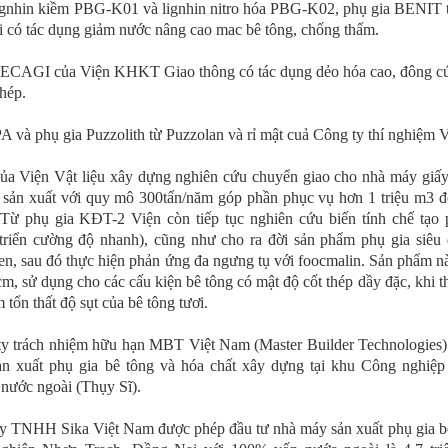
ignhin kiềm PBG-K01 và lignhin nitro hóa PBG-K02, phụ gia BENIT tr
i có tác dụng giảm nước nâng cao mac bê tông, chống thấm.
ZECAGI của Viện KHKT Giao thông có tác dụng dẻo hóa cao, đông c
hép.
 và phụ gia Puzzolith từ Puzzolan và rỉ mật cuả Công ty thí nghiệm Vậ
a Viện Vật liệu xây dựng nghiên cứu chuyển giao cho nhà máy giấ
sản xuất với quy mô 300tấn/năm góp phần phục vụ hơn 1 triệu m3 đ
Từ phụ gia KĐT-2 Viện còn tiếp tục nghiên cứu biến tính chế tạo
triển cường độ nhanh), cũng như cho ra đời sản phẩm phụ gia siê
en, sau đó thực hiện phản ứng đa ngưng tụ với foocmalin. Sản phẩm n
m, sử dụng cho các cấu kiện bê tông có mật độ cốt thép dầy đặc, khi 
 tổn thất độ sụt của bê tông tươi.
 trách nhiệm hữu hạn MBT Việt Nam (Master Builder Technologies)
n xuất phụ gia bê tông và hóa chất xây dựng tại khu Công nghiệp
ước ngoài (Thụy Sĩ).
 TNHH Sika Việt Nam được phép đầu tư nhà máy sản xuất phụ gia bê