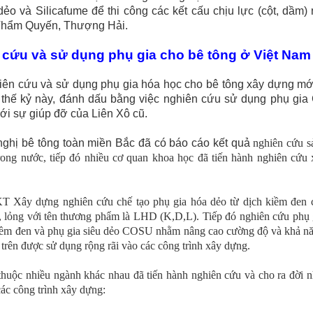
ẻo và Silicafume để thi công các kết cấu chịu lực (cột, dầm)
Thẩm Quyến, Thượng Hải.
 cứu và sử dụng phụ gia cho bê tông ở Việt Nam
iên cứu và sử dụng phụ gia hóa học
cho bê tông xây dựng mớ
thế kỷ này, đánh dấu bằng việc nghiên cứu sử dụng phụ gia 
ới sự giúp đỡ của Liên Xô cũ.
nghị bê tông toàn miền Bắc đã có báo cáo kết quả
nghiên cứu s
trong nước, tiếp đó nhiều cơ quan khoa học đã tiến hành nghiên cứu 
Xây dựng nghiên cứu chế tạo phụ gia hóa dẻo từ dịch kiềm đen c
, lỏng với tên thương phẩm là LHD (K,D,L). Tiếp đó nghiên cứu phụ 
 kiềm đen và phụ gia siêu dẻo COSU nhằm nâng cao cường độ và khả n
 trên được sử dụng rộng rãi vào các công trình xây dựng.
 thuộc nhiều ngành khác nhau đã tiến hành nghiên cứu và cho ra đờ
các công trình xây dựng: