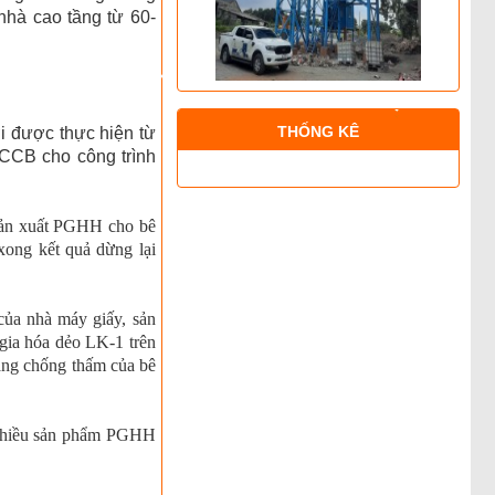
 nhà cao tầng từ 60-
THỐNG KÊ
i được thực hiện từ
CCB cho công trình
ản xuất PGHH cho bê
xong kết quả dừng lại
ủa nhà máy giấy, sản
gia hóa dẻo LK-1 trên
ăng chống thấm của bê
i nhiều sản phẩm PGHH