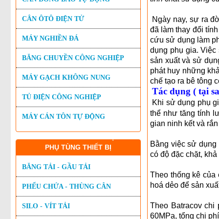
CÂN ÔTÔ ĐIỆN TỬ
Ngày nay, sự ra đờ
đã làm thay đổi tín
MÁY NGHIỀN ĐÁ
cứu sử dụng làm ph
dụng phụ gia. Việc
BĂNG CHUYỀN CÔNG NGHIỆP
sản xuất và sử dụn
phát huy những khả
MÁY GẠCH KHÔNG NUNG
chế tạo ra bê tông 
Tác dụng ( tại sa
TỦ ĐIỆN CÔNG NGHIỆP
Khi sử dụng phụ gi
thể như tăng tính 
MÁY CÁN TÔN TỰ ĐỘNG
gian ninh kết và rắ
Bằng việc sử dụng 
PHỤ TÙNG THIẾT BỊ
có độ đặc chặt, kh
BĂNG TẢI - GẦU TẢI
Theo thống kê của 
hoá dẻo để sản xuấ
PHỂU CHỨA - THÙNG CÂN
Theo Batracov chi 
SILO - VÍT TẢI
60MPa, tổng chi phí