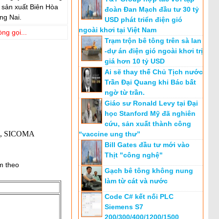
 sản xuất Biên Hòa
đoàn Đan Mạch đầu tư 30 tỷ
ng Nai.
USD phát triển điện gió
ngoài khơi tại Việt Nam
òng gọi...
Trạm trộn bê tông trên sà lan
-dự án điện gió ngoài khơi trị
giá hơn 10 tỷ USD
Ai sẽ thay thế Chủ Tịch nước
Trần Đại Quang khi Bác bất
ngờ từ trần.
Giáo sư Ronald Levy tại Đại
học Stanford Mỹ đã nghiên
cứu, sản xuất thành công
00, SICOMA
“vaccine ung thư”
Bill Gates đầu tư mới vào
Thịt "công nghệ"
m theo
Gạch bê tông không nung
làm từ cát và nước
Code C# kết nối PLC
Siemens S7
200/300/400/1200/1500