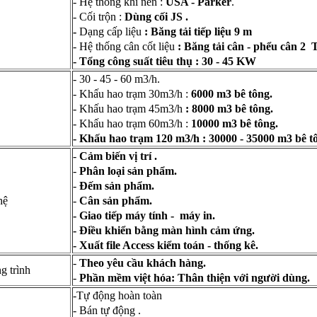
- Hệ thống khí nến :
USA - Parker
.
t
- Cối trộn :
Dùng cối JS .
-
Dạng cấp liệu
: Băng tải tiếp liệu 9 m
- Hệ thống cân cốt liệu
: Băng tải cân - phểu cân 2 
- Tổng công suất tiêu thụ : 30 - 45 KW
- 30 - 45 - 60 m3/h.
- Khấu hao trạm 30m3/h :
6000 m3 bê tông.
- Khấu hao trạm 45m3/h
: 8000 m3 bê tông.
- Khấu hao trạm 60m3/h :
10000 m3 bê tông.
- Khấu hao trạm 120 m3/h : 30000 - 35000 m3 bê t
-
Cảm biến vị trí .
-
Phân loại sản phẩm.
-
Đếm sản phẩm.
hệ
-
Cân sản phẩm.
- Giao tiếp máy tính - máy in.
- Điều khiển bằng màn hình cảm ứng.
- Xuất file Access kiểm toán - thống kê.
-
Theo yêu cầu khách hàng.
g trình
-
Phần mềm việt hóa: Thân thiện với người dùng.
-Tự động hoàn toàn
- Bán tự động .