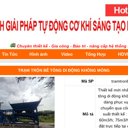
huyên thiết kế - Gia công - Bảo trì - nâng cấp hệ thống điện tự
Tin Tức
Hình ảnh
Video
Tổng Hợp
HDV
TRẠM TRỘN BÊ TÔNG DI ĐỘNG KHÔNG MÓNG
Mã SP
tramtron
Thiết kế mới nh
tông di động kh
dàng phục vụ 
chuyển qua côn
Mô tả
suất thiết kế
60m3/h; 75m3/h
đặt trực tiếp tạ