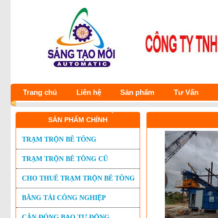
C
Trang chủ
Liên hệ
Sản phẩm
Tư Vấn
SẢN PHẨM CHÍNH
TRẠM TRỘN BÊ TÔNG
TRẠM TRỘN BÊ TÔNG CŨ
CHO THUÊ TRẠM TRỘN BÊ TÔNG
BĂNG TẢI CÔNG NGHIỆP
CÂN ĐÓNG BAO TỰ ĐỘNG