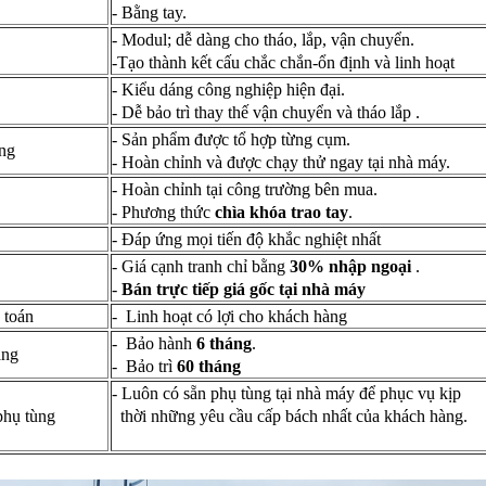
- Bằng tay.
- Modul; dễ dàng cho tháo, lắp, vận chuyển.
-Tạo thành kết cấu chắc chắn-ổn định và linh hoạt
- Kiểu dáng công nghiệp hiện đại.
- Dễ bảo trì thay thế vận chuyển và tháo lắp .
- Sản phẩm được tổ hợp từng cụm.
ợng
- Hoàn chỉnh và được chạy thử ngay tại nhà máy.
- Hoàn chỉnh tại công trường bên mua.
- Phương thức
chìa khóa trao tay
.
- Đáp ứng mọi tiến độ khắc nghiệt nhất
- Giá cạnh tranh chỉ bằng
30% nhập ngoại
.
-
Bán trực tiếp giá gốc tại nhà máy
 toán
- Linh hoạt có lợi cho khách hàng
- Bảo hành
6 tháng
.
hàng
- Bảo trì
60 tháng
- Luôn có sẵn phụ tùng tại nhà máy để phục vụ kịp
phụ tùng
thời những yêu cầu cấp bách nhất của khách hàng.