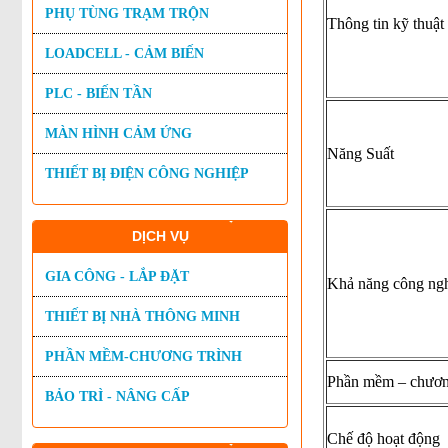
PHỤ TÙNG TRẠM TRỘN
Thông tin kỹ thuậ
LOADCELL - CẢM BIẾN
PLC - BIẾN TẦN
MÀN HÌNH CẢM ỨNG
Năng Suất
THIẾT BỊ ĐIỆN CÔNG NGHIỆP
DỊCH VỤ
GIA CÔNG - LẮP ĐẶT
Khả năng công ng
THIẾT BỊ NHÀ THÔNG MINH
PHẦN MỀM-CHƯƠNG TRÌNH
Phần mềm – chươn
BẢO TRÌ - NÂNG CẤP
Chế độ hoạt động