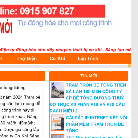
 động hóa cho dây chuyền thiết bị cơ khí . Sáng tạo mới Toàn Nă
H
Thợ Điện
Cơ Khí
Lập Trình
TIN MỚI
TRẠM TRỘN BÊ TÔNG TRÊN
betongdidong
SÀ LAN 180 M3H CÔNG TY
ất năm 2024 Trạm bê
CP BÊ TÔNG ĐƯỜNG THUỶ
ông cần làm móng dễ
ĐỔ TRỤC K0 PHẦN P19 VÀ P20 CẦU
công trình này di
RẠCH MIỄU 2
g trình khác. Năng
CÀI ĐẶT IP INTENET KẾT NỐI
 : 30 m3/h; 45m3/h;
PHẦN MỀM TRẠM TRỘN BÊ
. Được gia công lắp
TÔNG
i công ty Cơ Khí Sáng
T&T Group hợp tác với tập