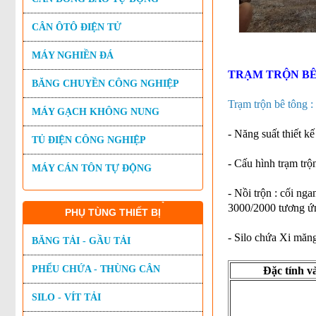
CÂN ÔTÔ ĐIỆN TỬ
MÁY NGHIỀN ĐÁ
TRẠM TRỘN BÊ
BĂNG CHUYỀN CÔNG NGHIỆP
Trạm trộn bê tông :
MÁY GẠCH KHÔNG NUNG
- Năng suất thiết k
TỦ ĐIỆN CÔNG NGHIỆP
- Cấu hình trạm trộn
MÁY CÁN TÔN TỰ ĐỘNG
- Nồi trộn : cối 
3000/2000 tương ứ
PHỤ TÙNG THIẾT BỊ
- Silo chứa Xi măng :
BĂNG TẢI - GẦU TẢI
PHỂU CHỨA - THÙNG CÂN
Ðặc tính v
SILO - VÍT TẢI