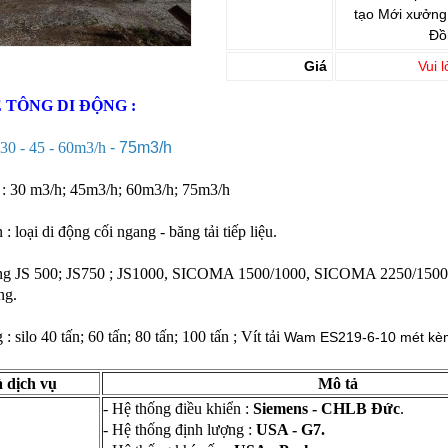
tạo Mới xưởng
Đồ
Giá
Vui l
 TÔNG DI ĐỘNG :
 30 - 45 - 60m3/h
- 75m3/h
ế : 30 m3/h; 45m3/h; 60m3/h; 75m3/h
 : loại di động cối ngang - băng tải tiếp liệu.
ngang JS 500; JS750 ; JS1000, SICOMA 1500/1000, SICOMA 2250/15
ng.
 silo 40 tấn; 60 tấn; 80 tấn; 100 tấn ; Vít tải
Wam ES219-6-10 mét kè
à dịch vụ
Mô tả
- Hệ thống điều khiển :
Siemens - CHLB Đức
.
- Hệ thống định lượng :
USA - G7.