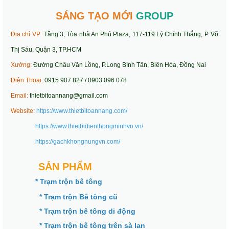
SÁNG TẠO MỚI
GROUP
Địa chỉ VP:
Tầng 3, Tòa nhà An Phú Plaza, 117-119 Lý Chính Thắng, P. Võ
Thị Sáu, Quận 3, TP.HCM
Xưởng:
Đường Châu Văn Lồng, P.Long Bình Tân, Biên Hòa, Đồng Nai
Điện Thoại:
0915 907 827 / 0903 096 078
Email:
thietbitoannang@gmail.com
Website:
https://www.thietbitoannang.com/
https://www.thietbidienthongminhvn.vn/
https://gachkhongnungvn.com/
SẢN PHẨM
* Trạm trộn bê tông
* Trạm trộn Bê tông cũ
* Trạm trộn bê tông di động
* Trạm trộn bê tông trên sà lan