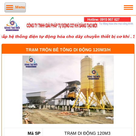
Menu
ấp hệ thống điện tự động hóa cho dây chuyền thiết bị cơ khí . S
TRẠM TRỘN BÊ TÔNG DI ĐỘNG 120M3/H
Mã SP
TRẠM DI ĐỘNG 120M3