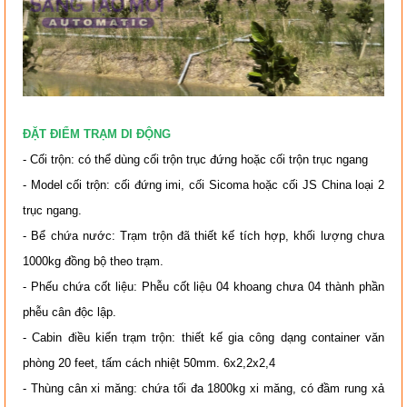
ĐẶT ĐIỂM TRẠM DI ĐỘNG
- Cối trộn: có thể dùng cối trộn trục đứng hoặc cối trộn trục ngang
- Model cối trộn: cối đứng imi, cối Sicoma hoặc cối JS China loại 2
trục ngang.
- Bể chứa nước: Trạm trộn đã thiết kế tích hợp, khối lượng chưa
1000kg đồng bộ theo trạm.
- Phếu chứa cốt liệu: Phễu cốt liệu 04 khoang chưa 04 thành phần
phễu cân độc lập.
- Cabin điều kiển trạm trộn: thiết kế gia công dạng container văn
phòng 20 feet, tấm cách nhiệt 50mm. 6x2,2x2,4
- Thùng cân xi măng: chứa tối đa 1800kg xi măng, có đầm rung xả