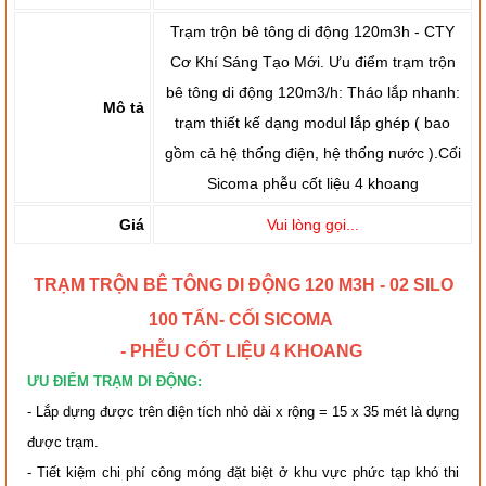
Trạm trộn bê tông di động 120m3h - CTY
Cơ Khí Sáng Tạo Mới. Ưu điểm trạm trộn
bê tông di động 120m3/h: Tháo lắp nhanh:
Mô tả
trạm thiết kế dạng modul lắp ghép ( bao
gồm cả hệ thống điện, hệ thống nước ).Cối
Sicoma phễu cốt liệu 4 khoang
Giá
Vui lòng gọi...
TRẠM TRỘN BÊ TÔNG DI ĐỘNG 120 M3H - 02 SILO
100 TẤN- CỐI SICOMA
- PHỄU CỐT LIỆU 4 KHOANG
ƯU ĐIỂM TRẠM DI ĐỘNG:
- Lắp dựng được trên diện tích nhỏ dài x rộng = 15 x 35 mét là dựng
được trạm.
- Tiết kiệm chi phí công móng đặt biệt ở khu vực phức tạp khó thi