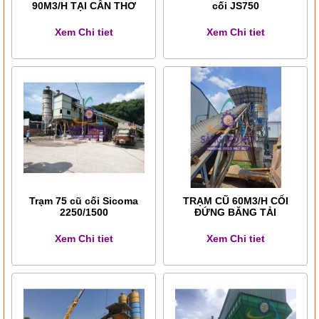
90M3/H TẠI CẦN THƠ
cối JS750
Xem Chi tiet
Xem Chi tiet
Trạm 75 cũ cối Sicoma
TRẠM CŨ 60M3/H CỐI
2250/1500
ĐỨNG BĂNG TẢI
Xem Chi tiet
Xem Chi tiet