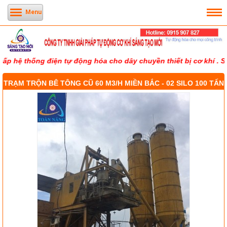
Menu
ệ thống điện tự động hóa cho dây chuyền thiết bị cơ khí . Sáng 
TRẠM TRỘN BÊ TÔNG CŨ 60 M3/H MIỀN BẮC - 02 SILO 100 TẤN