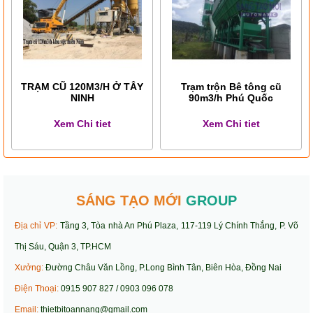
TRẠM CŨ 120M3/H Ở TÂY
Trạm trộn Bê tông cũ
NINH
90m3/h Phú Quốc
Xem Chi tiet
Xem Chi tiet
SÁNG TẠO MỚI
GROUP
Địa chỉ VP:
Tầng 3, Tòa nhà An Phú Plaza, 117-119 Lý Chính Thắng, P. Võ
Thị Sáu, Quận 3, TP.HCM
Xưởng:
Đường Châu Văn Lồng, P.Long Bình Tân, Biên Hòa, Đồng Nai
Điện Thoại:
0915 907 827 / 0903 096 078
Email:
thietbitoannang@gmail.com