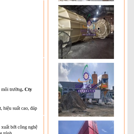
i môi trường
. Cty
t, hiệu suất cao, đáp
 xuất bởi công nghệ
 trình.