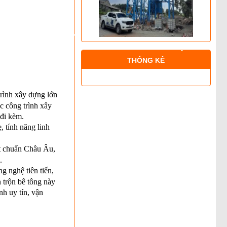
THỐNG KÊ
rình xây dựng lớn
c công trình xây
 đi kèm.
, tính năng linh
ạt chuẩn Châu Âu,
.
 nghệ tiên tiến,
n trộn bê tông này
nh uy tín, vận