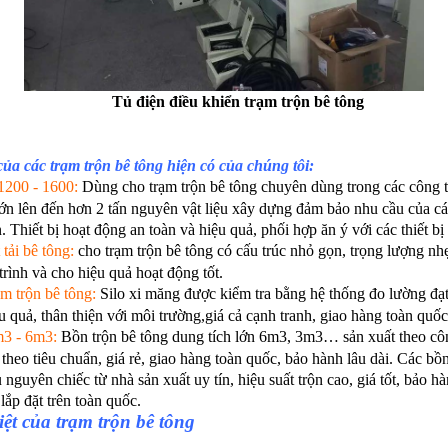
Tủ điện điều khiển trạm trộn bê tông
ủa các trạm trộn bê tông hiện có của chúng tôi:
1200 - 1600:
Dùng cho trạm trộn bê tông chuyên dùng trong các công t
ớn lên đến hơn 2 tấn nguyên vật liệu xây dựng đảm bảo nhu cầu của cá
 Thiết bị hoạt động an toàn và hiệu quả, phối hợp ăn ý với các thiết bị
 tải bê tông:
cho trạm trộn bê tông có cấu trúc nhỏ gọn, trọng lượng nhẹ
 trình và cho hiệu quả hoạt động tốt.
ạm trộn bê tông:
Silo xi măng được kiểm tra bằng hệ thống đo lường đ
u quả, thân thiện với môi trường,giá cả cạnh tranh, giao hàng toàn quốc
m3 - 6m3:
Bồn trộn bê tông dung tích lớn 6m3, 3m3… sản xuất theo công
theo tiêu chuẩn, giá rẻ, giao hàng toàn quốc, bảo hành lâu dài. Các bồ
guyên chiếc từ nhà sản xuất uy tín, hiệu suất trộn cao, giá tốt, bảo hà
lắp đặt trên toàn quốc.
ệt của trạm trộn bê tông