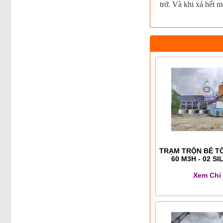
trở. Và khi xả hết m
TRẠM TRỘN BÊ T
60 M3H - 02 SI
Xem Chi 