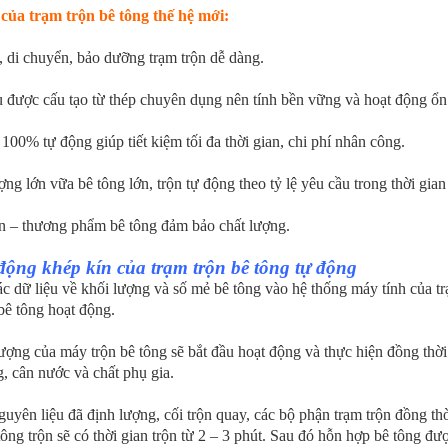
 của trạm trộn bê tông thế hệ mới:
p, di chuyển, bảo dưỡng trạm trộn dễ dàng.
 được cấu tạo từ thép chuyên dụng nên tính bền vững và hoạt động ổn
100% tự động giúp tiết kiệm tối đa thời gian, chi phí nhân công.
ng lớn vữa bê tông lớn, trộn tự động theo tỷ lệ yêu cầu trong thời gian
n – thương phẩm bê tông đảm bảo chất lượng.
động khép kín của trạm trộn bê tông tự động
c dữ liệu về khối lượng và số mẻ bê tông vào hệ thống máy tính của tr
bê tông hoạt động.
ng của máy trộn bê tông sẽ bắt đầu hoạt động và thực hiện đồng thời 
g, cân nước và chất phụ gia.
yên liệu đã định lượng, cối trộn quay, các bộ phận trạm trộn đồng th
ông trộn sẽ có thời gian trộn từ 2 – 3 phút. Sau đó hỗn hợp bê tông đ