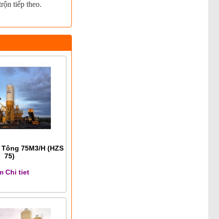
rộn tiếp theo.
ê Tông 75M3/H (HZS
75)
 Chi tiet