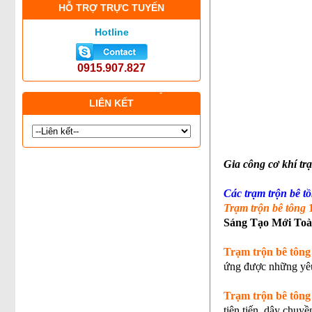
HỖ TRỢ TRỰC TUYẾN
Hotline
0915.907.827
LIÊN KẾT
Gia công cơ khí tr
Các trạm trộn bê tồ
Trạm trộn bê tông
Sáng Tạo Mới To
Trạm trộn bê tông
ứng được những yêu
Trạm trộn bê tông
tiên tiến, dây chuyề