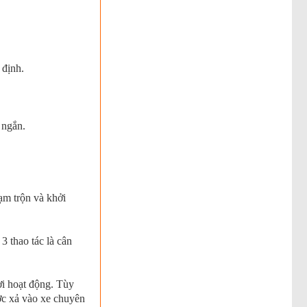
 định.
 ngắn.
ạm trộn và khởi
3 thao tác là cân
ời hoạt động. Tùy
ược xả vào xe chuyên