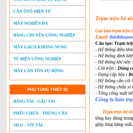
CÂN ÔTÔ ĐIỆN TỬ
Trạm trộn bê t
MÁY NGHIỀN ĐÁ
G
iá bán trạm trộn
BĂNG CHUYỀN CÔNG NGHIỆP
Email:
thietbitoa
Cấu tạo: Trạm trộn
MÁY GẠCH KHÔNG NUNG
- Hệ thống điều khi
- Hệ thống định lư
TỦ ĐIỆN CÔNG NGHIỆP
- Hệ thống khí nến 
- Cối trộn :
Dùng cố
MÁY CÁN TÔN TỰ ĐỘNG
-
Dạng cấp liệu
: Bă
- Hệ thống cân cốt l
- Hệ thống chứa xi
PHỤ TÙNG THIẾT BỊ
- Tổng công suất tiê
Công ty bán trạ
BĂNG TẢI - GẦU TẢI
Trạm trộn bê t
PHỂU CHỨA - THÙNG CÂN
tông hay dùng trong
giúp tăng năng suất
SILO - VÍT TẢI