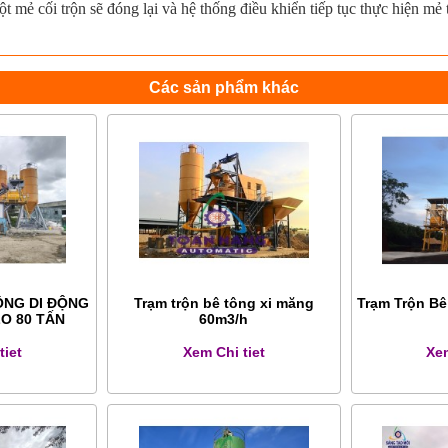
ột mẻ cối trộn sẽ đóng lại và hệ thống điều khiển tiếp tục thực hiện mẻ t
Các sản phẩm khác
ÔNG DI ĐỘNG
Trạm trộn bê tông xi măng
Trạm Trộn B
LO 80 TẤN
60m3/h
tiet
Xem Chi tiet
Xem