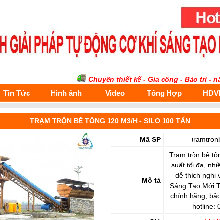
Chuyên thiết kế - Gia công - Bảo trì - nâng c
Tin Tức
Hình ảnh
Video
Tổng Hợp
HDV
TRẠM TRỘN BÊ TÔNG 120 M3/H - SILO 100 TẤN
Mã SP
tramtro
Trạm trộn bê tô
suất tối đa, nhi
dễ thích nghi 
Mô tả
Sáng Tạo Mới T
chính hãng, bả
hotline: