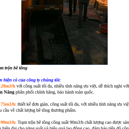
ạm trộn bê tông
n hiện có của công ty chúng tôi:
120m3/h
với công suất tối đa, nhiều tính năng ưu việt, dễ thích nghi vớ
àn Năng
phân phối chính hãng, bảo hành toàn quốc.
 75m3/h:
thiết kế đơn giản, công suất tối đa, với nhiều tính năng ưu việ
 cầu về chất lượng bê tông thương phẩm.
 90m3/h:
Trạm trộn bê tông công suất 90m3/h chất lượng cao được sản
n hiện đại cho năng suất và hiệu quả lao động cao, đảm bảo tiến độ công