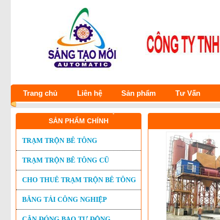
Trang chủ
Liên hệ
Sản phẩm
Tư Vấn
SẢN PHẨM CHÍNH
TRẠM TRỘN BÊ TÔNG
TRẠM TRỘN BÊ TÔNG CŨ
CHO THUÊ TRẠM TRỘN BÊ TÔNG
BĂNG TẢI CÔNG NGHIỆP
CÂN ĐÓNG BAO TỰ ĐỘNG