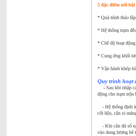
5 đặc điểm nổi bật
* Quá trình tháo lắ
* Hệ thống trạm đều
* Chế độ hoạt động 
* Cung ứng khối lượ
* Vận hành khép kí
Quy trình hoạt 
-
Sau khi nhập cá
động cho trạm trộn 
- Hệ thống định lượ
cốt liệu, cân xi măn
- Khi cân đủ số ngu
vào dung lượng bê t