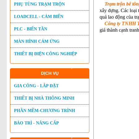
Trạm trộn bê tôn
PHỤ TÙNG TRẠM TRỘN
xây dựng. Các loại 
LOADCELL - CẢM BIẾN
quả lao động của trạ
Công ty TNHH 
PLC - BIẾN TẦN
giá thành cạnh tranh
MÀN HÌNH CẢM ỨNG
THIẾT BỊ ĐIỆN CÔNG NGHIỆP
DỊCH VỤ
GIA CÔNG - LẮP ĐẶT
THIẾT BỊ NHÀ THÔNG MINH
PHẦN MỀM-CHƯƠNG TRÌNH
BẢO TRÌ - NÂNG CẤP