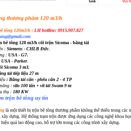
Giá
Vui l
ông thương phẩm 120 m3/h
 bê tông 120m3/h
:
LH hotline: 0915.907.827
nnang@gmail.com
 bê tông 120 m3/h cối trộn Sicoma - băng tải
ển :
Siemens - CHLB Đức
.
ợng :
USA - G7.
:
USA - Parker
.
i Sicoma 3 m3.
ng tải tiếp liệu 27 m
iệu
: Băng tải cân - phểu cân 2 - 4 TP
 măng :
silo 100 tấn + vít tải Swam 9 m
u thụ :
180 KW
m trộn bê tông uy tín
ông
là một thiết bị trộn bê tông thương phẩm không thể thiếu trong các 
 xây dựng. Hệ thống trạm trộn được ứng dụng các công nghệ khoa học,
, hiệu quả lao động cao, hỗ trợ lớn trong các công trình xây dựng.