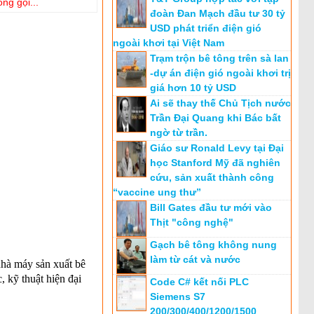
òng gọi...
đoàn Đan Mạch đầu tư 30 tỷ
USD phát triển điện gió
ngoài khơi tại Việt Nam
Trạm trộn bê tông trên sà lan
-dự án điện gió ngoài khơi trị
giá hơn 10 tỷ USD
Ai sẽ thay thế Chủ Tịch nước
Trần Đại Quang khi Bác bất
ngờ từ trần.
Giáo sư Ronald Levy tại Đại
học Stanford Mỹ đã nghiên
cứu, sản xuất thành công
“vaccine ung thư”
Bill Gates đầu tư mới vào
Thịt "công nghệ"
Gạch bê tông không nung
làm từ cát và nước
nhà máy sản xuất bê
 kỹ thuật hiện đại
Code C# kết nối PLC
Siemens S7
200/300/400/1200/1500