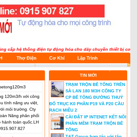
ấp hệ thống điện tự động hóa cho dây chuyền thiết bị cơ khí . S
H
Thợ Điện
Cơ Khí
Lập Trình
TIN MỚI
TRẠM TRỘN BÊ TÔNG TRÊN
nbetong120m3
SÀ LAN 180 M3H CÔNG TY
ng 120m3/h với công
CP BÊ TÔNG ĐƯỜNG THUỶ
ều tính năng ưu việt,
ĐỔ TRỤC K0 PHẦN P19 VÀ P20 CẦU
với môi trường. Cty
RẠCH MIỄU 2
oàn Năng phân phối
CÀI ĐẶT IP INTENET KẾT NỐI
o hành toàn quốc.LH
PHẦN MỀM TRẠM TRỘN BÊ
 0915.907.827
TÔNG
T&T Group hợp tác với tập