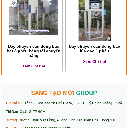
Dây chuyền cân đóng bao
Dây chuyền cân đóng bao
hạt 3 phễu băng tải chuyển
lúa gạo 1 phễu
hàng
Xem Chi tiet
Xem Chi tiet
SÁNG TẠO MỚI
GROUP
Địa chỉ VP:
Tầng 3, Tòa nhà An Phú Plaza, 117-119 Lý Chính Thắng, P. Võ
Thị Sáu, Quận 3, TP.HCM
Xưởng:
Đường Châu Văn Lồng, P.Long Bình Tân, Biên Hòa, Đồng Nai