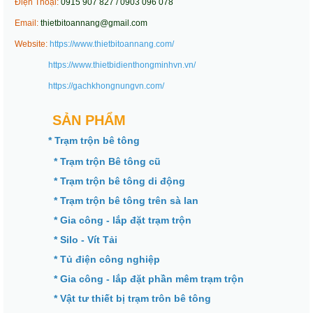
Điện Thoại:
0915 907 827 / 0903 096 078
Email:
thietbitoannang@gmail.com
Website:
https://www.thietbitoannang.com/
https://www.thietbidienthongminhvn.vn/
https://gachkhongnungvn.com/
SẢN PHẨM
* Trạm trộn bê tông
* Trạm trộn Bê tông cũ
* Trạm trộn bê tông di động
* Trạm trộn bê tông trên sà lan
* Gia công - lắp đặt trạm trộn
* Silo - Vít Tải
* Tủ điện công nghiệp
* Gia công - lắp đặt phần mêm trạm trộn
* Vật tư thiết bị trạm trôn bê tông