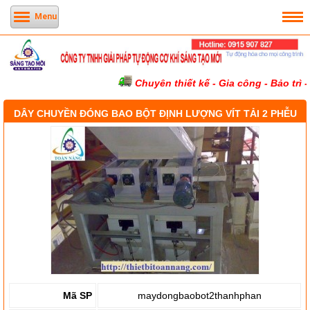
Menu
Chuyên thiết kế - Gia công - Bảo trì -
DÂY CHUYỀN ĐÓNG BAO BỘT ĐỊNH LƯỢNG VÍT TẢI 2 PHỄU
THÀNH PHẦN
Mã SP
maydongbaobot2thanhphan