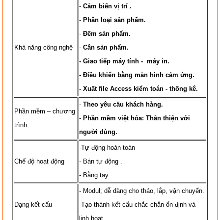
-
Cảm biến vị trí .
-
Phân loại sản phẩm.
-
Đếm sản phẩm.
Khả năng công nghệ
-
Cân sản phẩm.
- Giao tiếp máy tính - máy in.
- Điều khiển bằng màn hình cảm ứng.
- Xuất file Access kiểm toán - thống kê.
-
Theo yêu cầu khách hàng.
Phần mềm – chương
-
Phần mềm việt hóa: Thân thiện với
trình
người dùng.
-Tự động hoàn toàn
Chế độ hoạt động
- Bán tự động .
- Bằng tay.
- Modul; dễ dàng cho tháo, lắp, vận chuyển.
Dạng kết cấu
-Tạo thành kết cấu chắc chắn-ổn định và
linh hoạt