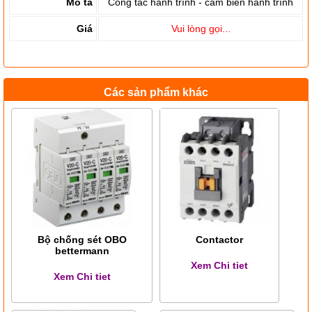
Mô tả
Công tắc hành trình - cảm biến hành trình
Giá
Vui lòng gọi...
Các sản phẩm khác
Bộ chống sét OBO
Contactor
bettermann
Xem Chi tiet
Xem Chi tiet