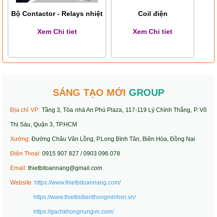
Bộ Contactor - Relays nhiệt
Coil điện
Xem Chi tiet
Xem Chi tiet
SÁNG TẠO MỚI
GROUP
Địa chỉ VP:
Tầng 3, Tòa nhà An Phú Plaza, 117-119 Lý Chính Thắng, P. Võ
Thị Sáu, Quận 3, TP.HCM
Xưởng:
Đường Châu Văn Lồng, P.Long Bình Tân, Biên Hòa, Đồng Nai
Điện Thoại:
0915 907 827 / 0903 096 078
Email:
thietbitoannang@gmail.com
Website:
https://www.thietbitoannang.com/
https://www.thietbidienthongminhvn.vn/
https://gachkhongnungvn.com/