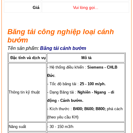
Giá
Vui lòng gọi...
Băng tải công nghiệp loại cánh
bướm
Tên sản phẩm:
Băng tải cánh bướm
Ðặc tính và dịch vụ
Mô tả
- Hệ thống điều khiển :
Siemens - CHLB
Đức
.
- Tốc độ băng tải :
25 - 100 m/ph.
Thông tin kỹ thuật
- Dạng Băng tải :
Nghiên - Ngang - di
động - Cánh bướm.
- Kích thước :
B400; B600; B800
;
phá cách
(theo yêu cầu KH)
Năng suất
- 30 - 150 m3/h