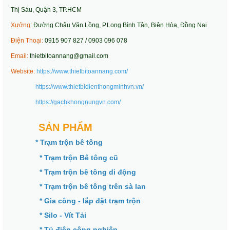
Thị Sáu, Quận 3, TP.HCM
Xưởng:
Đường Châu Văn Lồng, P.Long Bình Tân, Biên Hòa, Đồng Nai
Điện Thoại:
0915 907 827 / 0903 096 078
Email:
thietbitoannang@gmail.com
Website:
https://www.thietbitoannang.com/
https://www.thietbidienthongminhvn.vn/
https://gachkhongnungvn.com/
SẢN PHẨM
* Trạm trộn bê tông
* Trạm trộn Bê tông cũ
* Trạm trộn bê tông di động
* Trạm trộn bê tông trên sà lan
* Gia công - lắp đặt trạm trộn
* Silo - Vít Tải
* Tủ điện công nghiệp